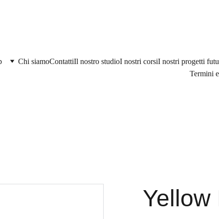
p
Chi siamo
Contatti
Il nostro studio
I nostri corsi
I nostri progetti futu
Termini e
Yellow 