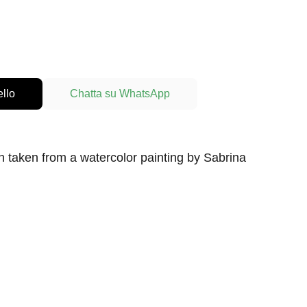
ello
Chatta su WhatsApp
n taken from a watercolor painting by Sabrina