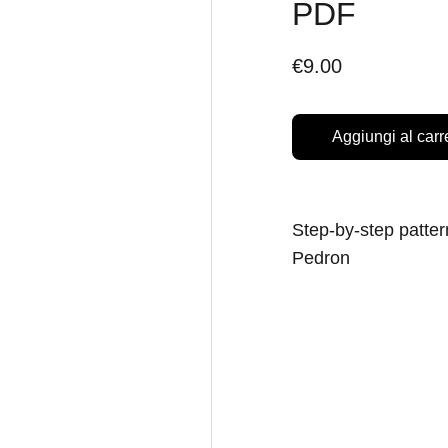
PDF
€9.00
Aggiungi al carr
Step-by-step patter
Pedron