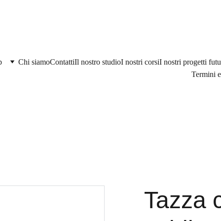
p
Chi siamo
Contatti
Il nostro studio
I nostri corsi
I nostri progetti futu
Termini e
Tazza 