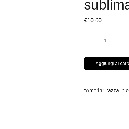
sublima
€10.00
-
+
Aggiungi al carr
"Amorini" tazza in