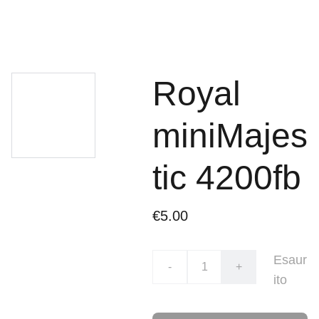
Royal
miniMajes
tic 4200fb
€5.00
Esaur
-
+
ito