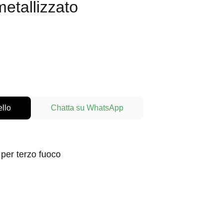
metallizzato
ello
Chatta su WhatsApp
 per terzo fuoco