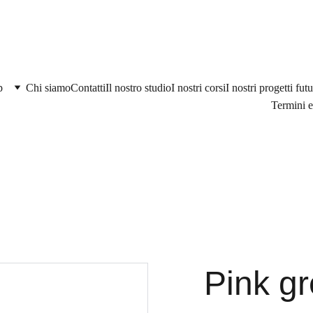
p
Chi siamo
Contatti
Il nostro studio
I nostri corsi
I nostri progetti futu
Termini e
Pink gr