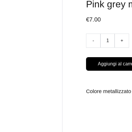
Pink grey 
€7.00
-
+
Aggiungi al carr
Colore metallizzato