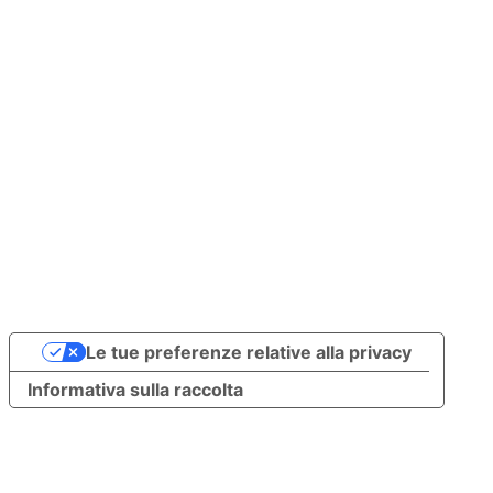
 Via Levada 
8/1 -Vittorio 
Veneto TV 
P.IVA: 
05439340265
Le tue preferenze relative alla privacy
Informativa sulla raccolta