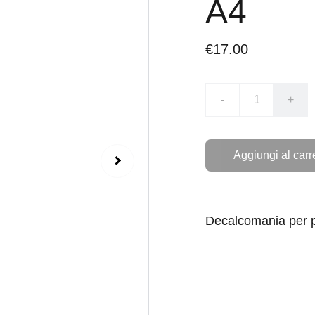
A4
€17.00
-
+
Aggiungi al carr
Decalcomania per p