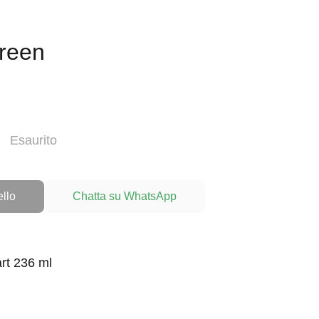
green
Esaurito
ello
Chatta su WhatsApp
art 236 ml