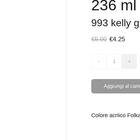
236 ml
993 kelly 
€5.00
€4.25
-
+
Aggiungi al carr
Colore acriico Folk