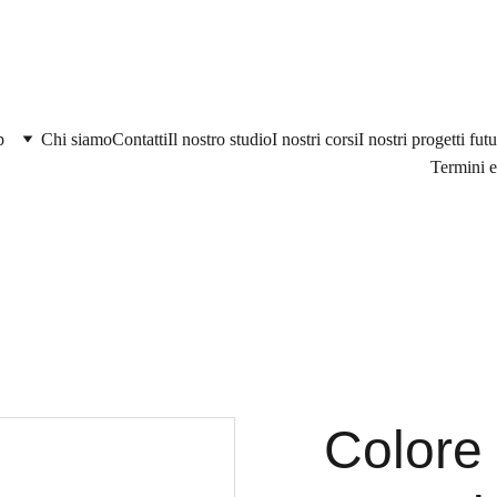
p
Chi siamo
Contatti
Il nostro studio
I nostri corsi
I nostri progetti futu
Termini e
Colore 