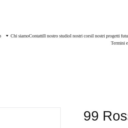
p
Chi siamo
Contatti
Il nostro studio
I nostri corsi
I nostri progetti futu
Termini e
99 Ros