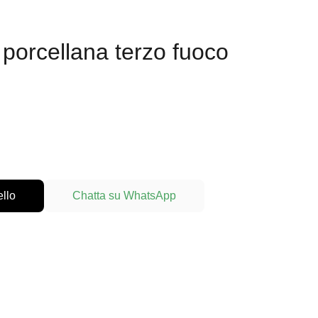
 porcellana terzo fuoco
ello
Chatta su WhatsApp