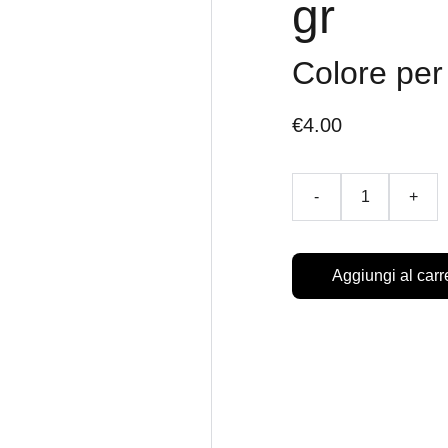
gr
Colore per
€4.00
-
+
Aggiungi al carr