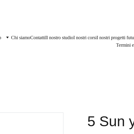
p
Chi siamo
Contatti
Il nostro studio
I nostri corsi
I nostri progetti futu
Termini e
5 Sun y