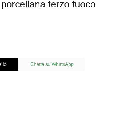
 porcellana terzo fuoco
ello
Chatta su WhatsApp